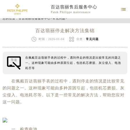
百达翡丽售后服务中心

Patek Philippe maintenance
您的位置：
百达翡丽维修服务中心
>
常见问题
>
百达翡丽停走解决方法集锦


时间：2026-01-04
分类：
常见问题
在佩戴百达翡丽手表的过程中，遇到停走的情况是比较常见的问题之
导读
一。这种现象可能由多种原因引起，包括机芯磨损、灰尘侵入、电池
耗尽等
在佩戴百达翡丽手表的过程中，遇到停走的情况是比较常见
的问题之一。这种现象可能由多种原因引起，包括机芯磨损、灰
尘侵入、电池耗尽等。以下是一些常见的解决方法，帮助您应对
这一问题。
一、检查电池