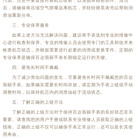
污垢。注意不要直接对着机芯喷射，以免损坏精密部件。清洁
后，请确保将压缩空气喷嘴远离机芯，并轻轻摇晃表壳以帮助润
滑油重新分布。
三、专业保养服务
如果上述方法无法解决问题，建议将手表送到专业的维修中
心进行检查和保养。专业的维修人员会使用专门的工具和技术来
检查机芯状态，并根据需要进行必要的润滑或更换零件。定期的
专业保养是确保百达翡丽手表长期稳定运行的关键。
四、避免长时间不佩戴
为了减少类似问题的发生，尽量避免长时间不佩戴您的百达
翡丽手表。如果确实需要长时间存放，请定期为手表上链或手动
调整时间，以保持机芯内的润滑油处于流动状态。
五、了解正确的上链方法
了解正确的上链方法对于保持百达翡丽手表的良好状态至关
重要。请查阅您的用户手册或联系专业维修人员获取正确的上链
指南。正确的上链不仅可以确保手表正常运行，还可以延长其使
用寿命。