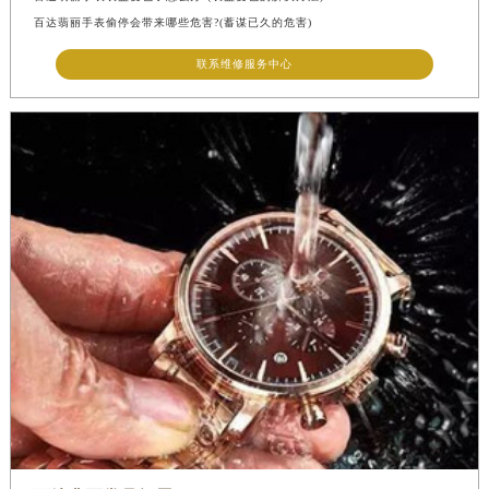
百达翡丽手表偷停会带来哪些危害?(蓄谋已久的危害)
联系维修服务中心