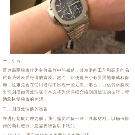
一、引言
百达翡丽腕表作为奢侈品牌中的翘楚，其精湛的工艺和高贵的品
质备受钟表爱好者的喜爱。然而，即使是最小心翼翼地佩戴和保
养，也难免会在使用过程中出现一些划痕。那么，百达翡丽腕表
出现划痕如何处理呢？本文将为您详细介绍划痕处理的技巧，帮
助您恢复腕表的美观。
二、划痕处理前的准备
在进行划痕处理之前，我们需要准备一些工具和材料，以确保操
作的顺利进行。您需要准备以下物品：