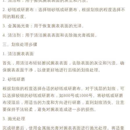
1. 清洁布：用于擦拭腕表表面的灰尘和污渍。
2. 砂纸或研磨布：选择细砂纸或研磨布，根据划痕的程度选择不
同的颗粒度。
3. 金属抛光膏：用于恢复腕表表面的光泽。
4. 清洁剂：用于清洁腕表表面和去除抛光膏残留。
三、划痕处理步骤
1. 清洁腕表表面
首先，用清洁布轻轻擦拭腕表表面，去除表面的灰尘和污渍。确
保腕表表面干净，以便更好地进行后续的划痕处理。
2. 砂纸研磨
根据划痕的程度选择合适的砂纸或研磨布。对于浅层的划痕，可
以选择较细的砂纸或研磨布，如800号或1000号。将砂纸或研磨
布浸湿后，用适当的力度和方向进行研磨，直到划痕消失。注意
要保持手法轻柔，避免对腕表造成进一步的损伤。
3. 抛光处理
完成研磨后，使用金属抛光膏对腕表表面进行抛光处理。将适量