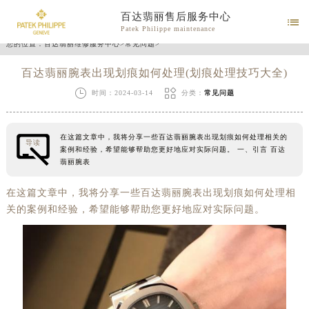
百达翡丽售后服务中心

Patek Philippe maintenance
您的位置：
百达翡丽维修服务中心
>
常见问题
>
百达翡丽腕表出现划痕如何处理(划痕处理技巧大全)


时间：2024-03-14
分类：
常见问题
在这篇文章中，我将分享一些百达翡丽腕表出现划痕如何处理相关的
导读
案例和经验，希望能够帮助您更好地应对实际问题。 一、引言 百达
翡丽腕表
在这篇文章中，我将分享一些百达翡丽腕表出现划痕如何处理相
关的案例和经验，希望能够帮助您更好地应对实际问题。