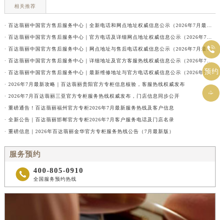
相关推荐
· 百达翡丽中国官方售后服务中心｜全新电话和网点地址权威信息公示（2026年7月最新）
· 百达翡丽中国官方售后服务中心｜官方电话及详细网点地址权威信息公示（2026年7月最新）

· 百达翡丽中国官方售后服务中心｜网点地址与售后电话权威信息公示（2026年7月最新）
· 百达翡丽中国官方售后服务中心｜详细地址及官方客服热线权威信息公示（2026年7月最新）
预约
· 百达翡丽中国官方售后服务中心｜最新维修地址与官方电话权威信息公示（2026年7月最新）
· 2026年7月最新攻略｜百达翡丽贵阳官方专柜信息核验，客服热线权威发布

· 2026年7月百达翡丽三亚官方专柜服务热线权威发布，门店信息同步公开
· 重磅通告！百达翡丽福州官方专柜2026年7月最新服务热线及客户信息
· 全新公告｜百达翡丽邯郸官方专柜2026年7月客户服务电话及门店名录
· 重磅信息｜2026年百达翡丽金华官方专柜服务热线公告（7月最新版）
服务预约
400-805-0910

全国服务预约热线