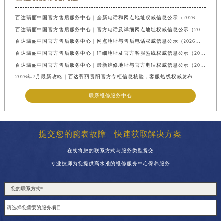
百达翡丽中国官方售后服务中心｜全新电话和网点地址权威信息公示（2026年7月最新）
百达翡丽中国官方售后服务中心｜官方电话及详细网点地址权威信息公示（2026年7月最新）
百达翡丽中国官方售后服务中心｜网点地址与售后电话权威信息公示（2026年7月最新）
百达翡丽中国官方售后服务中心｜详细地址及官方客服热线权威信息公示（2026年7月最新）
百达翡丽中国官方售后服务中心｜最新维修地址与官方电话权威信息公示（2026年7月最新）
2026年7月最新攻略｜百达翡丽贵阳官方专柜信息核验，客服热线权威发布
联系维修服务中心
提交您的腕表故障，快速获取解决方案
在线将您的联系方式与服务类型提交
专业技师为您提供高水准的维修服务中心保养服务