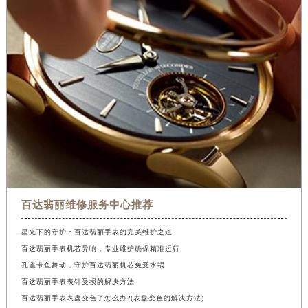
百达翡丽维修服务中心推荐
星光下的守护：百达翡丽手表的完美维护之道
百达翡丽手表机芯异响，专业维护确保精准运行
孔雀带鱼舞动，守护百达翡丽机芯免受水祸
百达翡丽手表表针受损的解决方法
百达翡丽手表表盘变色了怎么办?(表盘变色的解决方法)