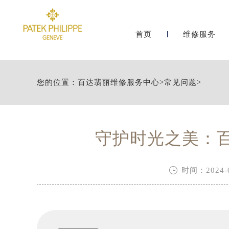
首页
维修服务
您的位置：
百达翡丽维修服务中心
>
常见问题
>
守护时光之美：

时间：2024-0