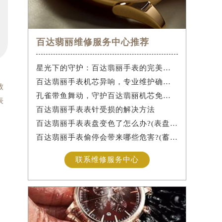
百达翡丽维修服务中心推荐
星光下的守护：百达翡丽手表的完美维护之道
百达翡丽手表机芯异响，专业维护确保精准运行
致
孔雀带鱼舞动，守护百达翡丽机芯免受水祸
表
百达翡丽手表表针受损的解决方法
百达翡丽手表表盘变色了怎么办?(表盘变色的解决方法)
百达翡丽手表偷停会带来哪些危害?(蓄谋已久的危害)
联系维修服务中心