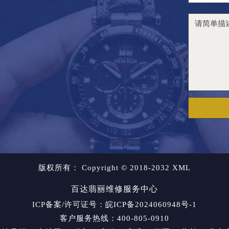
版权所有：
Copyright © 2018-2032
XML
百达翡丽维修服务中心
ICP备案/许可证号：皖ICP备2024060948号-1
客户服务热线：400-805-0910