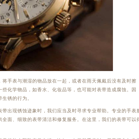
将手表与潮湿的物品放在一起，或者在雨天佩戴后没有及时擦
一些化学物品，如香水、化妆品等，也可能对表带造成腐蚀。因
带生锈的行为。
带出现锈蚀迹象时，我们应当及时寻求专业帮助。专业的手表
供全面、细致的表带清洁和修复服务。在这里，我们的表带可以