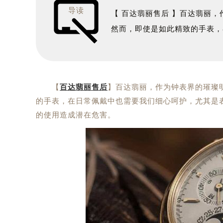
导读
【 百达翡丽售后 】百达翡丽
然而，即使是如此精致的手表，
【
百达翡丽售后
】百达翡丽，作为钟表界的璀璨
的手表，在日常佩戴中也需要我们细心呵护，尤其是
的使用造成潜在危害。