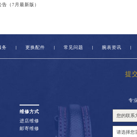
公告（7月最新版）
服务
更换配件
常见问题
腕表资讯
提
专
维修方式
进店维修
邮寄维修