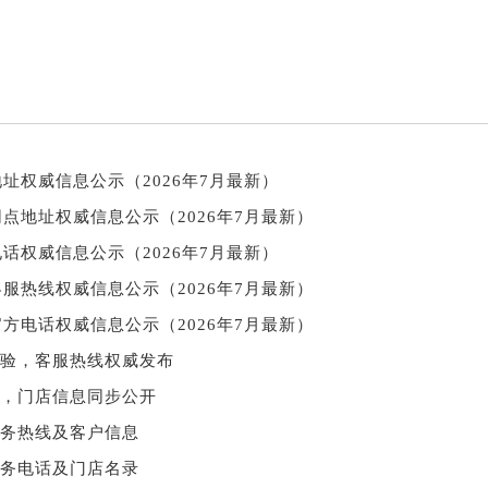
址权威信息公示（2026年7月最新）
点地址权威信息公示（2026年7月最新）
话权威信息公示（2026年7月最新）
服热线权威信息公示（2026年7月最新）
方电话权威信息公示（2026年7月最新）
息核验，客服热线权威发布
布，门店信息同步公开
服务热线及客户信息
服务电话及门店名录