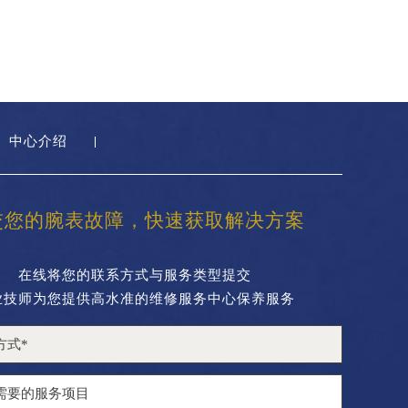
中心介绍
交您的腕表故障，快速获取解决方案
在线将您的联系方式与服务类型提交
业技师为您提供高水准的维修服务中心保养服务