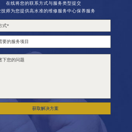
在线将您的联系方式与服务类型提交
业技师为您提供高水准的维修服务中心保养服务
获取解决方案