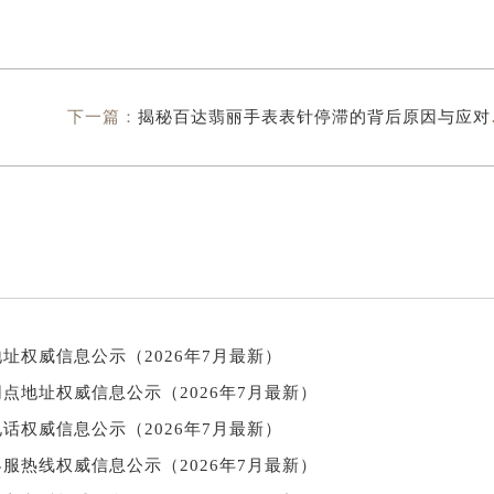
下一篇：
揭秘百达翡丽手表表针停滞的背后原因与应对策略
址权威信息公示（2026年7月最新）
点地址权威信息公示（2026年7月最新）
话权威信息公示（2026年7月最新）
服热线权威信息公示（2026年7月最新）