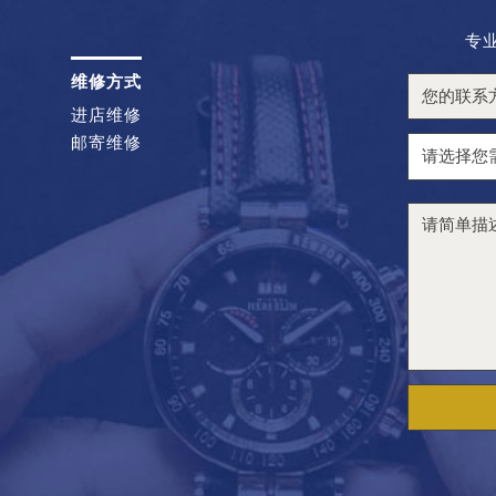
专
维修方式
进店维修
邮寄维修