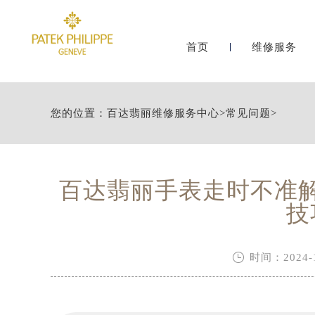
首页
维修服务
您的位置：
百达翡丽维修服务中心
>
常见问题
>
百达翡丽手表走时不准
技

时间：2024-1