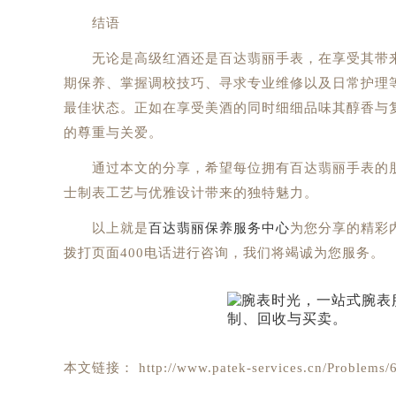
结语
无论是高级红酒还是百达翡丽手表，在享受其带来
期保养、掌握调校技巧、寻求专业维修以及日常护理
最佳状态。正如在享受美酒的同时细细品味其醇香与
的尊重与关爱。
通过本文的分享，希望每位拥有百达翡丽手表的朋友
士制表工艺与优雅设计带来的独特魅力。
以上就是
百达翡丽保养服务中心
为您分享的精彩
拨打页面400电话进行咨询，我们将竭诚为您服务。
本文链接： http://www.patek-services.cn/Problems/6