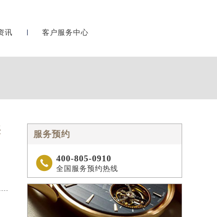
资讯
客户服务中心
养
服务预约
400-805-0910

全国服务预约热线