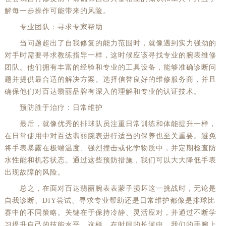
解每一步操作可能带来的风险。
专业团队：寻求专家帮助
当问题超出了自我修复的能力范围时，就像遇到实力强劲的
对手时需要寻求教练指导一样，这时候应该寻找专业的腕表维修
团队。他们拥有丰富的经验和专业的工具设备，能够准确诊断问
题并提供最合适的解决方案。选择信誉良好的维修服务商，并且
确保他们对百达翡丽品牌有深入的理解和专业的认证技术。
预防胜于治疗：日常维护
最后，就像优秀的排球队员注重日常训练和体能提升一样，
在日常使用中对百达翡丽腕表进行适当的保养也至关重要。避免
将手表暴露在极端温度、强烈撞击或化学物质中，并定期检查防
水性能和机芯状态。通过这些预防措施，我们可以大大降低手表
出现故障的风险。
总之，在面对百达翡丽腕表表蒙子损坏这一挑战时，无论是
自我诊断、DIY尝试、寻求专业帮助还是日常维护都像是排球比
赛中的不同策略。关键在于保持冷静、灵活应对，并通过不断学
习提升自己的技能水平。这样，在时间的长河中，我们的手腕上