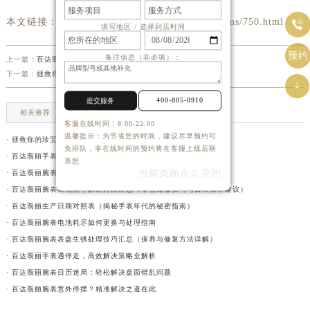
本文链接： http://www.patek-services.cn/Problems/750.html

填写地区 / 选择到店时间
预约
备注信息（非必填）：
上一篇：
百达翡丽腕表走慢？专业技巧助您轻松解决时间偏差
下一篇：
拯救你的珍宝：百达翡丽手表磕碰修复秘籍

400-805-0910
提交服务
相关推荐
客服在线时间：8:00-22:00
温馨提示：为节省您的时间，建议尽早预约可
· 拯救你的珍宝：百达翡丽手表磕碰修复秘籍
免排队，非在线时间的预约将在客服上线后联
· 百达翡丽手表表蒙子坏解决方法（专业维修指南与注意事项）
系您
当前页面永久关闭
· 百达翡丽腕表走慢？专业技巧助您轻松解决时间偏差
· 百达翡丽腕表表壳割手解决办法汇总（专业维修技巧与日常保养建议）
· 百达翡丽生产日期对照表（揭秘手表年代的秘密指南）
· 百达翡丽腕表电池耗尽如何更换与处理指南
· 百达翡丽腕表表盘生锈处理技巧汇总（保养与修复方法详解）
· 百达翡丽手表遇停走，高效解决策略全解析
· 百达翡丽腕表日历迷局：轻松解决盘面错乱问题
· 百达翡丽腕表意外停摆？精准解决之道在此