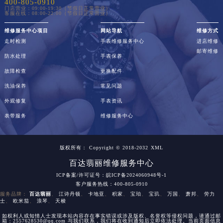
400-805-0910
门店营业：09:00-19:30（节假日正常营业）
客服在线：08:00-22:00（节假日正常营业）
维修服务中心项目
网站导航
维修方式
走时检测
手表维修服务中心
进店维修
邮寄维修
防水处理
手表保养
故障检查
更换配件
洗油保养
常见问题
外观修复
手表资讯
表带服务
维修服务中心
版权所有：
Copyright © 2018-2032
XML
百达翡丽维修服务中心
ICP备案/许可证号：皖ICP备2024060948号-1
客户服务热线：400-805-0910
服务品牌：
百达翡丽
、
江诗丹顿
、
卡地亚
、
积家
、
宝珀
、
宝玑
、
万国
、
萧邦
、
劳力
士
、
欧米茄
、
浪琴
、
天梭
如权利人或知情人士发现本站内容存在事实错误或涉及版权、名誉权等侵权问题，请通过邮
箱：2557628530@qq.com 与我们联系，我们将在收到通知后立即依法处理。当前页面信息