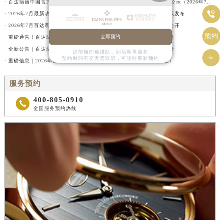
· 百达翡丽中国官方售后服务中心｜最新维修地址与官方电话权威信息公示（2026年7月最新）

· 2026年7月最新攻略｜百达翡丽贵阳官方专柜信息核验，客服热线权威发布
· 2026年7月百达翡丽三亚官方专柜服务热线权威发布，门店信息同步公开
预约
立即预约
· 重磅通告！百达翡丽福州官方专柜2026年7月最新服务热线及客户信息
· 全新公告｜百达翡丽邯郸官方专柜2026年7月客户服务电话及门店名录
提前预约免排队，到店即享服务

预约时间有变无需取消，可随时重新预约
· 重磅信息｜2026年百达翡丽金华官方专柜服务热线公告（7月最新版）
服务预约
400-805-0910

全国服务预约热线