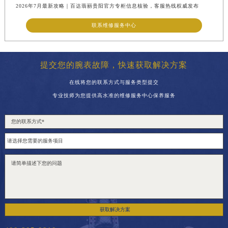
2026年7月最新攻略｜百达翡丽贵阳官方专柜信息核验，客服热线权威发布
联系维修服务中心
提交您的腕表故障，快速获取解决方案
在线将您的联系方式与服务类型提交
专业技师为您提供高水准的维修服务中心保养服务
获取解决方案