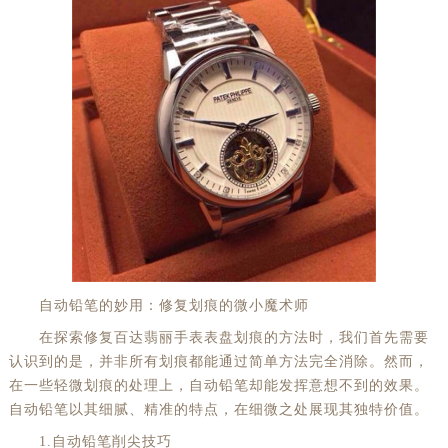
自动铅笔的妙用：修复划痕的微小魔术师
在探索修复百达翡丽手表表盘划痕的方法时，我们首先需要
认识到的是，并非所有划痕都能通过简单方法完全消除。然而，
在一些轻微划痕的处理上，自动铅笔却能发挥意想不到的效果。
自动铅笔以其细腻、精准的特点，在细微之处展现其独特价值。
1.自动铅笔削尖技巧