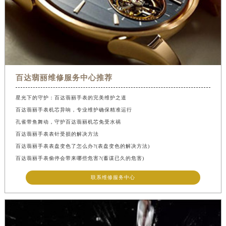
百达翡丽维修服务中心推荐
星光下的守护：百达翡丽手表的完美维护之道
百达翡丽手表机芯异响，专业维护确保精准运行
孔雀带鱼舞动，守护百达翡丽机芯免受水祸
百达翡丽手表表针受损的解决方法
百达翡丽手表表盘变色了怎么办?(表盘变色的解决方法)
百达翡丽手表偷停会带来哪些危害?(蓄谋已久的危害)
联系维修服务中心