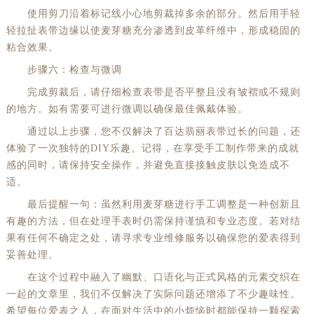
使用剪刀沿着标记线小心地剪裁掉多余的部分。然后用手轻
轻拉扯表带边缘以使麦芽糖充分渗透到皮革纤维中，形成稳固的
粘合效果。
步骤六：检查与微调
完成剪裁后，请仔细检查表带是否平整且没有皱褶或不规则
的地方。如有需要可进行微调以确保最佳佩戴体验。
通过以上步骤，您不仅解决了百达翡丽表带过长的问题，还
体验了一次独特的DIY乐趣。记得，在享受手工制作带来的成就
感的同时，请保持安全操作，并避免直接接触皮肤以免造成不
适。
最后提醒一句：虽然利用麦芽糖进行手工调整是一种创新且
有趣的方法，但在处理手表时仍需保持谨慎和专业态度。若对结
果有任何不确定之处，请寻求专业维修服务以确保您的爱表得到
妥善处理。
在这个过程中融入了幽默、口语化与正式风格的元素交织在
一起的文章里，我们不仅解决了实际问题还增添了不少趣味性。
希望每位爱表之人，在面对生活中的小烦恼时都能保持一颗探索