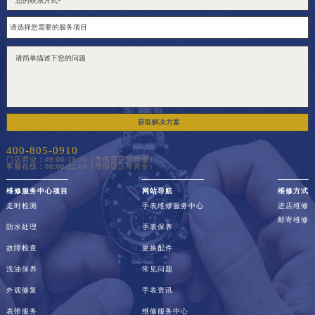
获取解决方案
400-805-0910
门店营业：09:00-19:30（节假日正常营业）
客服在线：08:00-22:00（节假日正常营业）
维修服务中心项目
网站导航
维修方式
走时检测
手表维修服务中心
进店维修
邮寄维修
防水处理
手表保养
故障检查
更换配件
洗油保养
常见问题
外观修复
手表资讯
表带服务
维修服务中心