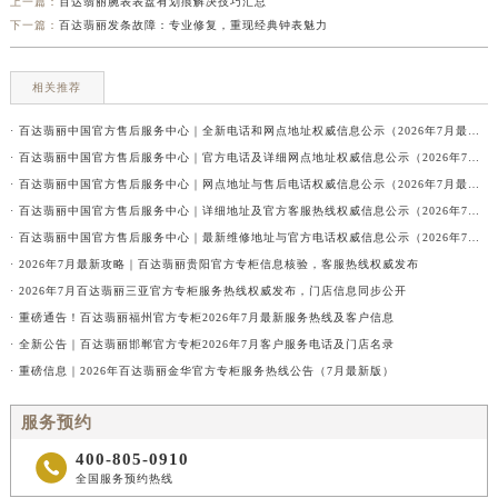
上一篇：
百达翡丽腕表表盘有划痕解决技巧汇总
下一篇：
百达翡丽发条故障：专业修复，重现经典钟表魅力
相关推荐
· 百达翡丽中国官方售后服务中心｜全新电话和网点地址权威信息公示（2026年7月最新）
· 百达翡丽中国官方售后服务中心｜官方电话及详细网点地址权威信息公示（2026年7月最新）
· 百达翡丽中国官方售后服务中心｜网点地址与售后电话权威信息公示（2026年7月最新）
· 百达翡丽中国官方售后服务中心｜详细地址及官方客服热线权威信息公示（2026年7月最新）
· 百达翡丽中国官方售后服务中心｜最新维修地址与官方电话权威信息公示（2026年7月最新）
· 2026年7月最新攻略｜百达翡丽贵阳官方专柜信息核验，客服热线权威发布
· 2026年7月百达翡丽三亚官方专柜服务热线权威发布，门店信息同步公开
· 重磅通告！百达翡丽福州官方专柜2026年7月最新服务热线及客户信息
· 全新公告｜百达翡丽邯郸官方专柜2026年7月客户服务电话及门店名录
· 重磅信息｜2026年百达翡丽金华官方专柜服务热线公告（7月最新版）
服务预约
400-805-0910

全国服务预约热线