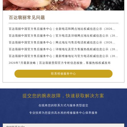
百达翡丽常见问题
百达翡丽中国官方售后服务中心｜全新电话和网点地址权威信息公示（2026年7月最新）
百达翡丽中国官方售后服务中心｜官方电话及详细网点地址权威信息公示（2026年7月最新）
百达翡丽中国官方售后服务中心｜网点地址与售后电话权威信息公示（2026年7月最新）
百达翡丽中国官方售后服务中心｜详细地址及官方客服热线权威信息公示（2026年7月最新）
百达翡丽中国官方售后服务中心｜最新维修地址与官方电话权威信息公示（2026年7月最新）
2026年7月最新攻略｜百达翡丽贵阳官方专柜信息核验，客服热线权威发布
联系维修服务中心
提交您的腕表故障，快速获取解决方案
在线将您的联系方式与服务类型提交
专业技师为您提供高水准的维修服务中心保养服务