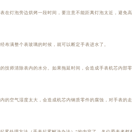
表在灯泡旁边烘烤一段时间，要注意不能距离灯泡太近，避免
经布满整个表玻璃的时候，就可以断定手表进水了。
的技师清除表内的水分。如果拖延时间，会造成手表机芯内部
内的空气湿度太大，会造成机芯内钢质零件的腐蚀，对手表的
雾处理方法（手表起雾解决办法）”的内容了，各位爱表者都