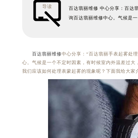
导读
百达翡丽维修 中心分享：百达
询百达翡丽维修中心。气候是一
百达翡丽维修
中心分享：“百达翡丽手表起雾处
心。气候是一个不定时因素，有时候室内外温差过大
我们应该如何处理表蒙起雾的现象呢？下面我给大家