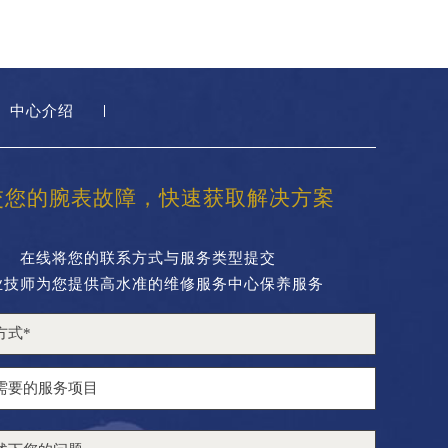
中心介绍
交您的腕表故障，快速获取解决方案
在线将您的联系方式与服务类型提交
业技师为您提供高水准的维修服务中心保养服务