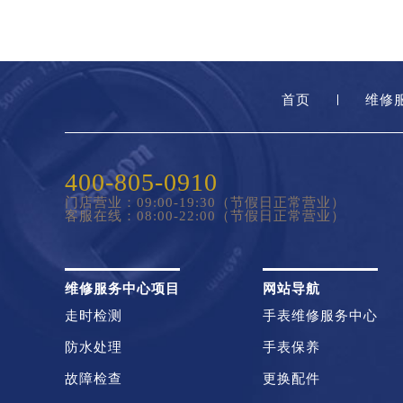
首页
维修
400-805-0910
门店营业：09:00-19:30（节假日正常营业）
客服在线：08:00-22:00（节假日正常营业）
维修服务中心项目
网站导航
走时检测
手表维修服务中心
防水处理
手表保养
故障检查
更换配件