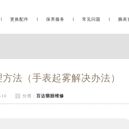
更换配件
保养服务
常见问题
腕表
理方法（手表起雾解决办法）

-10
分类：
百达翡丽维修