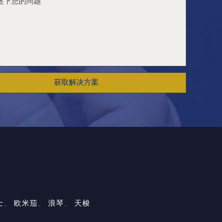
获取解决方案
士
、
欧米茄
、
浪琴
、
天梭