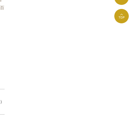
“百

）