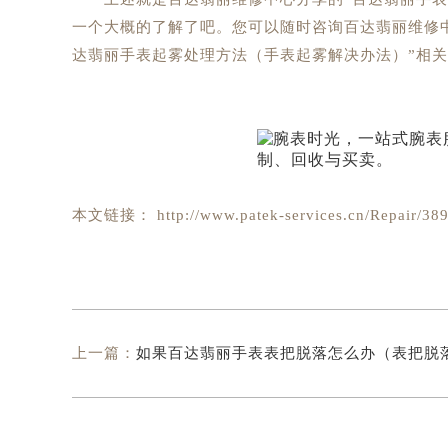
一个大概的了解了吧。您可以随时咨询百达翡丽维修
达翡丽手表起雾处理方法（手表起雾解决办法）”相关
本文链接： http://www.patek-services.cn/Repair/389
上一篇：
如果百达翡丽手表表把脱落怎么办（表把脱