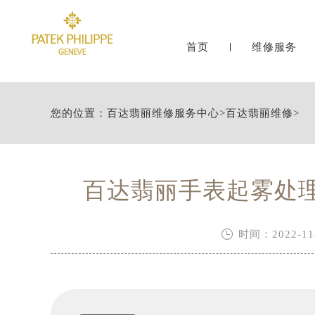
首页
维修服务
您的位置：
百达翡丽维修服务中心
>
百达翡丽维修
>
百达翡丽手表起雾处

时间：2022-11