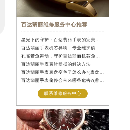
百达翡丽维修服务中心推荐
星光下的守护：百达翡丽手表的完美维护之道
百达翡丽手表机芯异响，专业维护确保精准运行
孔雀带鱼舞动，守护百达翡丽机芯免受水祸
。
百达翡丽手表表针受损的解决方法
百达翡丽手表表盘变色了怎么办?(表盘变色的解决方法)
百达翡丽手表偷停会带来哪些危害?(蓄谋已久的危害)
联系维修服务中心