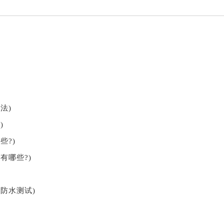
法)
)
些?)
有哪些?)
防水测试)