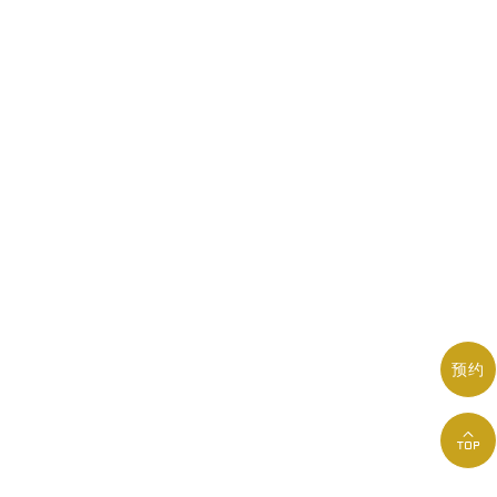
，
预约
会
