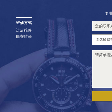
专
维修方式
进店维修
邮寄维修