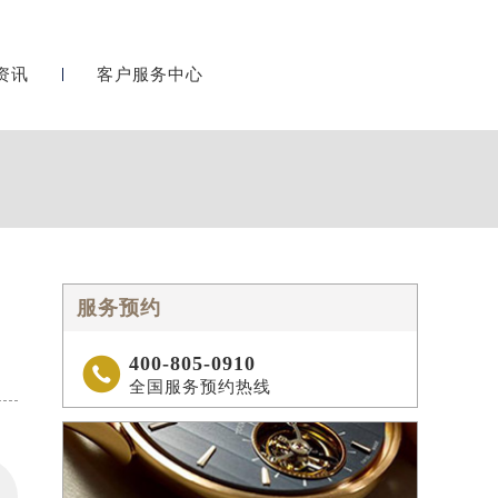
资讯
客户服务中心
服务预约
400-805-0910

全国服务预约热线