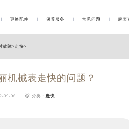
更换配件
保养服务
常见问题
腕表
时故障
>
走快
>
丽机械表走快的问题？

-09-06
分类：
走快