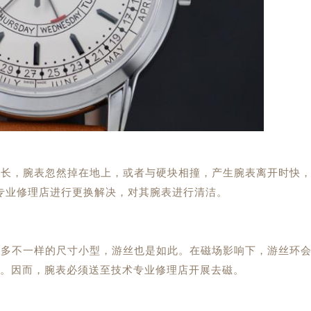
太长，腕表忽然掉在地上，或者与硬块相撞，产生腕表离开时快
专业修理店进行更换解决，对其腕表进行清洁。
许多不一样的尺寸小型，游丝也是如此。在磁场影响下，游丝环
头。因而，腕表必须送至技术专业修理店开展去磁。