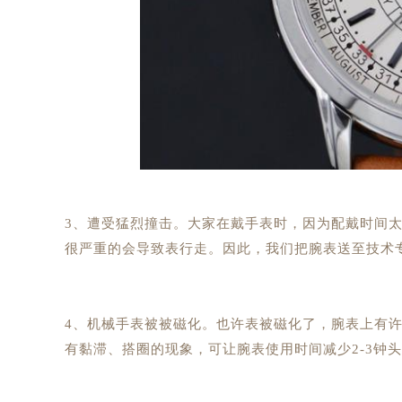
3、遭受猛烈撞击。大家在戴手表时，因为配戴时间
很严重的会导致表行走。因此，我们把腕表送至技术
4、机械手表被被磁化。也许表被磁化了，腕表上有
有黏滞、搭圈的现象，可让腕表使用时间减少2-3钟