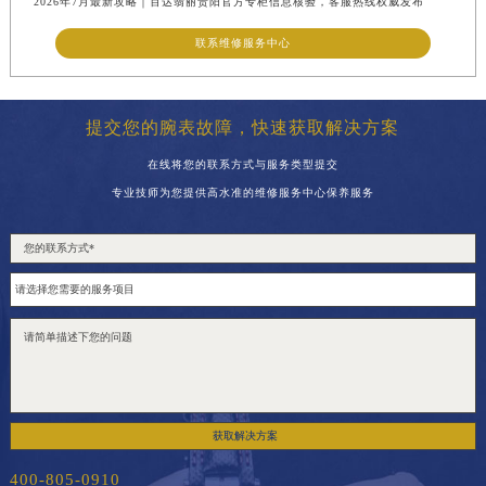
2026年7月最新攻略｜百达翡丽贵阳官方专柜信息核验，客服热线权威发布
联系维修服务中心
提交您的腕表故障，快速获取解决方案
在线将您的联系方式与服务类型提交
专业技师为您提供高水准的维修服务中心保养服务
获取解决方案
400-805-0910