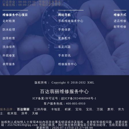
门店营业：09:00-19:30（节假日正常营业）
客服在线：08:00-22:00（节假日正常营业）
维修服务中心项目
网站导航
维修方式
走时检测
手表维修服务中心
进店维修
邮寄维修
防水处理
手表保养
故障检查
更换配件
洗油保养
常见问题
外观修复
手表资讯
表带服务
维修服务中心
版权所有：
Copyright © 2018-2032
XML
百达翡丽维修服务中心
ICP备案/许可证号：皖ICP备2024060948号-1
客户服务热线：400-805-0910
服务品牌：
百达翡丽
、
江诗丹顿
、
卡地亚
、
积家
、
宝珀
、
宝玑
、
万国
、
萧邦
、
劳力
士
、
欧米茄
、
浪琴
、
天梭
如权利人或知情人士发现本站内容存在事实错误或涉及版权、名誉权等侵权问题，请通过邮
箱：2557628530@qq.com 与我们联系，我们将在收到通知后立即依法处理。当前页面信息
更新时间：2026-07-11T10:23:27+08:00