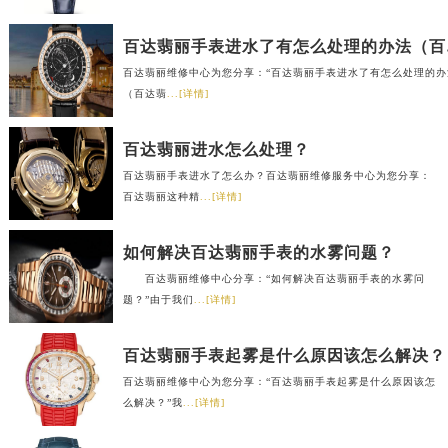
百达翡
百达翡丽维修中心为您分享：“百达翡丽手表进水了有怎么处理的办
（百达翡
...[详情]
百达翡丽进水怎么处理？
百达翡丽手表进水了怎么办？百达翡丽维修服务中心为您分享：
百达翡丽这种精
...[详情]
如何解决百达翡丽手表的水雾问题？
百达翡丽维修中心分享：“如何解决百达翡丽手表的水雾问
题？”由于我们
...[详情]
百达翡丽手表起雾是什么原因该怎么解决？
百达翡丽维修中心为您分享：“百达翡丽手表起雾是什么原因该怎
么解决？”我
...[详情]